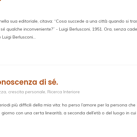
 nella sua editoriale, citava: “Cosa succede a una città quando si tr
 qualche inconveniente?” - Luigi Berlusconi, 1951. Ora, senza cade
 Luigi Berlusconi…
noscenza di sé.
zza
,
crescita personale
,
Ricerca Interiore
iodi più difficili della mia vita: ho perso l’amore per la persona ch
giorno con una certa linearità, a seconda dell’età o del luogo in cui